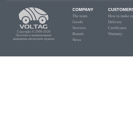
COMPANY
CUSTOMER
The team
How to make or
Goods
Delivery
Services
Certificates
Copyright © 2009-2026
Brands
Warranty
Логотип и наименование
защищены авторским правом
News