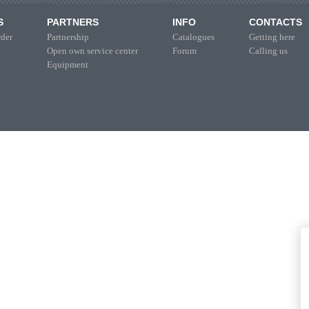
S
PARTNERS
INFO
CONTACTS
der
Partnership
Catalogues
Getting here
Open own service center
Forum
Calling us
Equipment