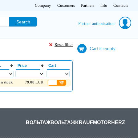
Company
Customers
Partners
Info
Contacts
Search
Partner authorisation:
Reset filter
Cart is empty
.
Price
Cart
on stock
79,08
EUR
ВОЛЬТАЖ
ВОЛЬТАЖ
KRAUF
MOTORHERZ