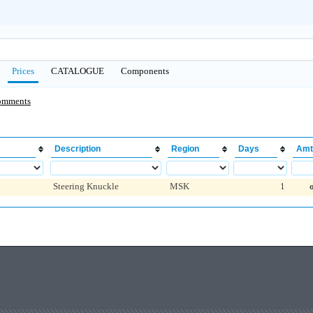
Prices
CATALOGUE
Сomponents
omments
Description
Region
Days
Amt
Steering Knuckle
MSK
1