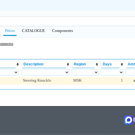
Prices
CATALOGUE
Сomponents
omments
Description
Region
Days
Amt
Steering Knuckle
MSK
1