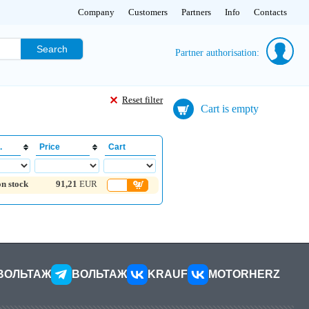
Company
Customers
Partners
Info
Contacts
Search
Partner authorisation:
Reset filter
Cart is empty
.
Price
Cart
on stock
91,21
EUR
ВОЛЬТАЖ
ВОЛЬТАЖ
KRAUF
MOTORHERZ