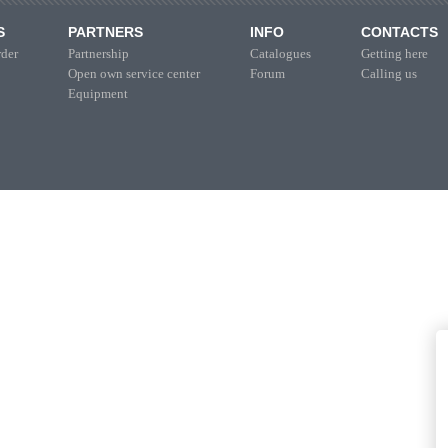
S
PARTNERS
INFO
CONTACTS
der
Partnership
Catalogues
Getting here
Open own service center
Forum
Calling us
Equipment