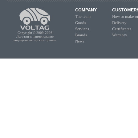
COMPANY
CUSTOMER
The team
How to make or
Goods
Delivery
Services
Certificates
Copyright © 2009-2026
Brands
Warranty
Логотип и наименование
защищены авторским правом
News