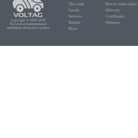
The team
How to make order
Goods
Delivery
Services
Certificates
Copyright © 2009-2026
Brands
Warranty
Логотип и наименование
защищены авторским правом
News