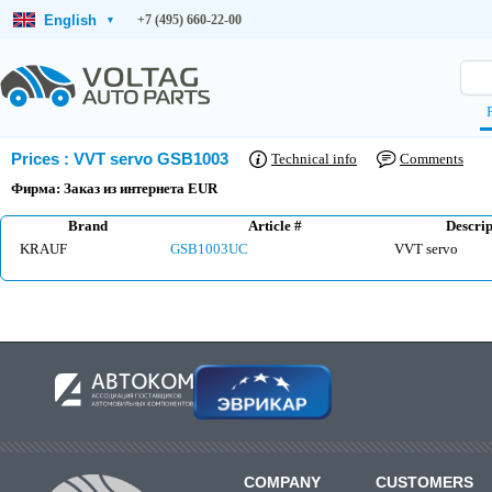
English
+7 (495) 660-22-00
▾
Prices
:
VVT servo GSB1003
Technical info
Comments
Фирма: Заказ из интернета EUR
Brand
Article #
Descrip
KRAUF
GSB1003UC
VVT servo
COMPANY
CUSTOMERS