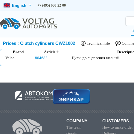
English
+7 (495) 660-22-00
▾
Prices
:
Clutch cylinders CWZ1002
Technical info
Comme
Brand
Article #
Descripti
Valeo
804683
Цилиндр сцепления главный
COMPANY
CUSTOMERS
The team
How to make order
Goods
Delivery