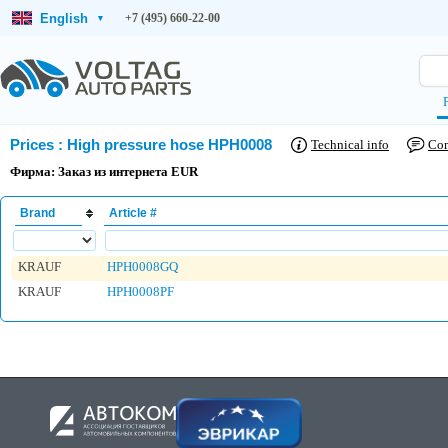
English
+7 (495) 660-22-00
▾
Prices
:
High pressure hose HPH0008
Technical info
Co
Фирма: Заказ из интернета EUR
Brand
Article #
KRAUF
HPH0008GQ
KRAUF
HPH0008PF