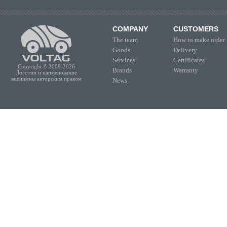
COMPANY
CUSTOMERS
The team
How to make order
Goods
Delivery
Services
Certificates
Copyright © 2009-2026
Brands
Warranty
Логотип и наименование
защищены авторским правом
News